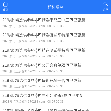
精料赌圣
首页
返回
219期: 精选供参料╬◤精选平码三中三◥已更新
2023澳门正版资料 670288.com
08-07 00:33
219期: 精选供参料╬◤精选复试平特尾◥已更新
2023澳门正版资料 670288.com
08-07 00:33
219期: 精选供参料╬◤精选复试平特肖◥已更新
2023澳门正版资料 670288.com
08-07 00:33
219期: 精选供参料╬◤公开合数单双◥已更新
2023澳门正版资料 670288.com
08-07 00:33
219期: 精选供参料╬◤每期死禁一合◥已更新
2023澳门正版资料 670288.com
08-07 00:33
219期: 精选供参料╬◤白小姐绝杀2尾◥已更新
2023澳门正版资料 670288.com
08-07 00:33
219期: 精选供参料╬◤九龙禁肖无错记录◥已更新